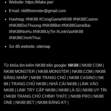
Website:
https://kfake.pw/
Email:
nk88monster@gmail.com
Hashtag:
#NK88 #CongGameNK88 #NK88Casino
#NK88DoiThuong #NK88Bet #NK88GameBai
#NK88NoHu #NK88UyTin #LinkVaoNK88
#NK88ChinhThuc
Sơ đồ website:
sitemap
Từ khóa tìm kiếm NK88 trên google:
NK88
| NK88 COM |
NK88 MONSTER | NK88.MONSTER | NK88.COM | NK88
ĐĂNG NHẬP | NK88 TRANG CHỦ | NK88 CASINO | NK
88 | TRANG CHỦ NK88 | NHÀ CÁI NK88 | LINK VÀO
NK88 | LINK TRY CẬP NK88 | NK88 LÀ GÌ | NK88 UY TÍN
| NK88 TRANG CHỦ CHÍNH THỨC | NK88 PRO | NK88
ONE | NK88 BET | NK88 ĐĂNG KÝ |