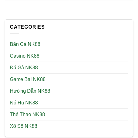
CATEGORIES
Bắn Cá NK88
Casino NK88
Đá Gà NK88
Game Bài NK88
Hướng Dẫn NK88
Nổ Hũ NK88
Thể Thao NK88
Xổ Số NK88