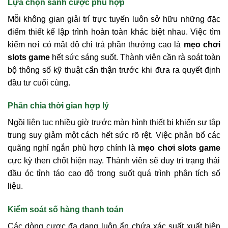
Lựa chọn sảnh cược phù hợp
Mỗi không gian giải trí trực tuyến luôn sở hữu những đặc
điểm thiết kế lập trình hoàn toàn khác biệt nhau. Việc tìm
kiếm nơi có mật độ chi trả phần thưởng cao là
mẹo chơi
slots game
hết sức sáng suốt. Thành viên cần rà soát toàn
bộ thông số kỹ thuật cẩn thận trước khi đưa ra quyết định
đầu tư cuối cùng.
Phân chia thời gian hợp lý
Ngồi liên tục nhiều giờ trước màn hình thiết bị khiến sự tập
trung suy giảm một cách hết sức rõ rệt. Việc phân bổ các
quãng nghỉ ngắn phù hợp chính là
mẹo chơi slots game
cực kỳ then chốt hiện nay. Thành viên sẽ duy trì trạng thái
đầu óc tỉnh táo cao độ trong suốt quá trình phân tích số
liệu.
Kiểm soát số hàng thanh toán
Các dòng cược đa dạng luôn ẩn chứa xác suất xuất hiện