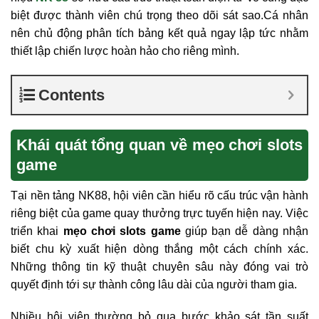
biệt được thành viên chú trọng theo dõi sát sao.Cá nhân
nên chủ động phân tích bảng kết quả ngay lập tức nhằm
thiết lập chiến lược hoàn hảo cho riêng mình.
Contents
Khái quát tổng quan về mẹo chơi slots
game
Tại nền tảng NK88, hội viên cần hiểu rõ cấu trúc vận hành
riêng biệt của game quay thưởng trực tuyến hiện nay. Việc
triển khai
mẹo chơi slots game
giúp bạn dễ dàng nhận
biết chu kỳ xuất hiện dòng thắng một cách chính xác.
Những thông tin kỹ thuật chuyên sâu này đóng vai trò
quyết định tới sự thành công lâu dài của người tham gia.
Nhiều hội viên thường bỏ qua bước khảo sát tần suất