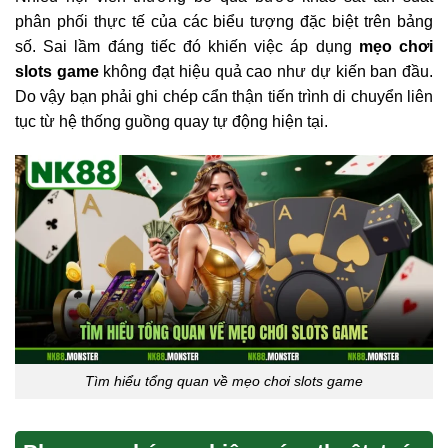
phân phối thực tế của các biểu tượng đặc biệt trên bảng
số. Sai lầm đáng tiếc đó khiến việc áp dụng
mẹo chơi
slots game
không đạt hiệu quả cao như dự kiến ban đầu.
Do vậy bạn phải ghi chép cẩn thận tiến trình di chuyển liên
tục từ hệ thống guồng quay tự động hiện tại.
Tìm hiểu tổng quan về mẹo chơi slots game