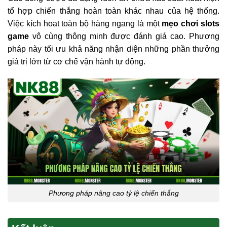
tổ hợp chiến thắng hoàn toàn khác nhau của hệ thống.
Việc kích hoạt toàn bộ hàng ngang là một
mẹo chơi slots
game
vô cùng thông minh được đánh giá cao. Phương
pháp này tối ưu khả năng nhận diện những phần thưởng
giá trị lớn từ cơ chế vận hành tự động.
Phương pháp nâng cao tỷ lệ chiến thắng