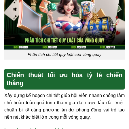
Phân tích chi tiết quy luật của vòng quay
Chiến thuật tối ưu hóa tỷ lệ chiến
thắng
Xây dựng kế hoạch chi tiết giúp hội viên nhanh chóng làm
chủ hoàn toàn quá trình tham gia đặt cược lâu dài. Việc
chuẩn bị kỹ càng phương án dự phòng đóng vai trò tạo
nên nét khác biệt lớn trong mỗi vòng quay.